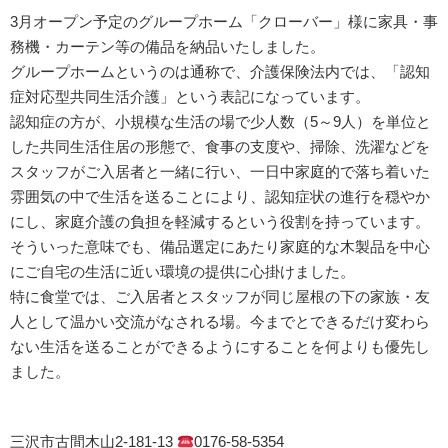
3月オープン予定のグループホーム「クローバー」様に家具・事
務機・カーテン等の備品を納品いたしました。
グループホームというのは通称で、介護保険法内では、「認知
症対応型共同生活介護」という表記になっています。
認知症の方が、小規模な生活の場で少人数（5～9人）を単位と
した共同生活住居の形態で、食事の支度や、掃除、洗濯などを
スタッフがご入居者と一緒に行い、一日中家庭的で落ち着いた
雰囲気の中で生活を送ることにより、認知症状の進行を穏やか
にし、家庭介護の負担を軽減するという役割を持っています。
そういった意味でも、備品選定にあたり家庭的な木製品を中心
にご自宅の生活に近い環境の提供に心掛けました。
特に食堂では、ご入居者とスタッフが同じ屋根の下の家族・友
人として温かい交流がなされる場。今までとできるだけ変わら
ない生活を送ることができるようにすることを何よりも優先し
ました。
三沢市古間木山2-181-13
0176-58-5354